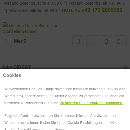
Versandkostenpauschale 9,90 € * | Versandkostenfrei ab 149,90 €
+49 170 2008355
* | Mindestbestellwert 49,90 € *
HOTLINE
Menü
h&h DIREKT
Cookies
h&h SERVICE
Wir verwenden Cookies. Einige davon sind technisch notwendig (z.B. für den
h&h INFORMATIONEN
Warenkorb), andere helfen uns, unser Angebot zu verbessern und Ihnen ein
besseres Nutzererlebnis zu bieten.
Zu unseren Datenschutzbestimmungen.
h&h NEWSLETTER
Folgende Cookies akzeptieren Sie mit einem Klick auf Alle akzeptieren.
Weitere Informationen finden Sie in den Cookie-Einstellungen, dort können
Sie Ihre Auswahl auch jederzeit ändern.