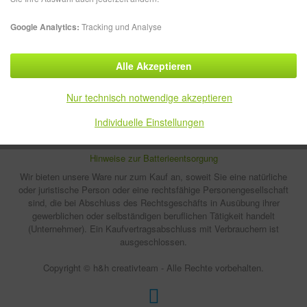
* Alle Preise verstehen sich zzgl. Mehrwertsteuer und
Versandkosten
, wenn
Google Analytics:
Tracking und Analyse
nicht anders beschrieben.
Kontakt
Über uns
ALLES AUS EINER HAND
Alle Akzeptieren
Häufige Fragen (FAQ)
Newsletter
Feedback
Sitemap
Nur technisch notwendige akzeptieren
Blog
Impressum
AGB
Datenschutzerklärung
Individuelle Einstellungen
Cookie-Einstellungen
Zahlung und Versand
Hinweise zur Batterieentsorgung
Wir bieten unsere Ware nur zum Kauf an, soweit Sie eine natürliche
oder juristische Person oder eine rechtsfähige Personengesellschaft
sind, die bei Abschluss des Rechtsgeschäfts in Ausübung ihrer
gewerblichen oder selbständigen beruflichen Tätigkeit handelt
(Unternehmer). Ein Kaufvertragsabschluss mit Verbrauchern ist
ausgeschlossen.
Copyright © h&h creativteam - Alle Rechte vorbehalten.