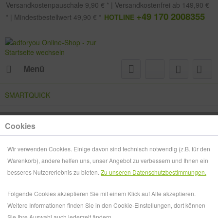
Versandkostenpauschale 9,90 € * | Versandkostenfrei ab 149,90 €
+49 170 2008355
* | Mindestbestellwert 49,90 € *
HOTLINE
Menü
SMARTQUICK
Filtern
Cookies
Wir verwenden Cookies. Einige davon sind technisch notwendig (z.B. für den
Warenkorb), andere helfen uns, unser Angebot zu verbessern und Ihnen ein
besseres Nutzererlebnis zu bieten.
Zu unseren Datenschutzbestimmungen.
Folgende Cookies akzeptieren Sie mit einem Klick auf Alle akzeptieren.
Weitere Informationen finden Sie in den Cookie-Einstellungen, dort können
Sie Ihre Auswahl auch jederzeit ändern.