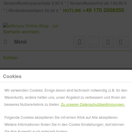
Versandkostenpauschale 9,90 € * | Versandkostenfrei ab 149,90 €
+49 170 2008355
* | Mindestbestellwert 49,90 € *
HOTLINE
Menü
Schilder
Cookies
Beschilderungs- und Leitsysteme für individuelle
Orientierungsanforderungen
Wir verwenden Cookies. Einige davon sind technisch notwendig (z.B. für den
Warenkorb), andere helfen uns, unser Angebot zu verbessern und Ihnen ein
In öffentlichen Gebäuden, am Point of Sale, auf Messen oder
besseres Nutzererlebnis zu bieten.
Zu unseren Datenschutzbestimmungen.
im Bereich Promotion: Funktionsschilder, Informationstafeln
und Wegeleitsysteme weisen Ihre Kunden zielsicher durch
Folgende Cookies akzeptieren Sie mit einem Klick auf Alle akzeptieren.
jede Ebene. Die...
mehr erfahren »
Weitere Informationen finden Sie in den Cookie-Einstellungen, dort können
Sie Ihre Auswahl auch jederzeit ändern.