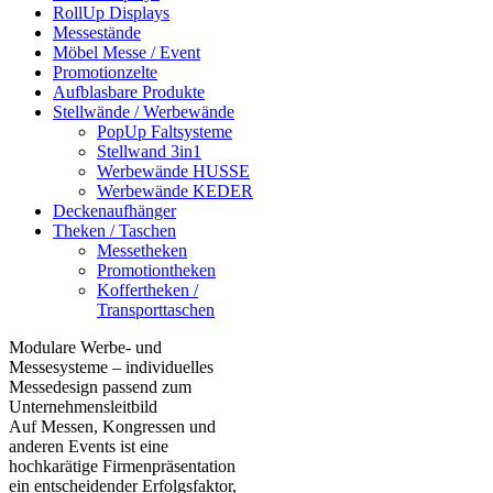
RollUp Displays
Messestände
Möbel Messe / Event
Promotionzelte
Aufblasbare Produkte
Stellwände / Werbewände
PopUp Faltsysteme
Stellwand 3in1
Werbewände HUSSE
Werbewände KEDER
Deckenaufhänger
Theken / Taschen
Messetheken
Promotiontheken
Koffertheken /
Transporttaschen
Modulare Werbe- und
Messesysteme – individuelles
Messedesign passend zum
Unternehmensleitbild
Auf Messen, Kongressen und
anderen Events ist eine
hochkarätige Firmenpräsentation
ein entscheidender Erfolgsfaktor,