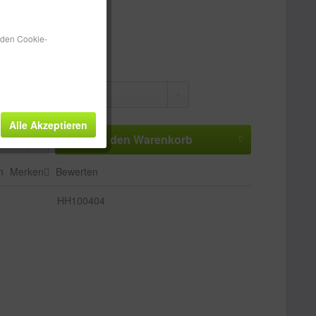
tenfreie Lieferung!
 ca. 3-5 Werktage
n den Cookie-
:
Alle Akzeptieren
In den
Warenkorb
n
Merken
Bewerten
HH100404