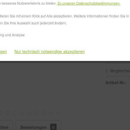
Versandkos
 besseres Nutzererlebnis zu bieten.
Zu unseren Datenschutzbestimmungen.
Lieferzeit
eren Sie mit einem Klick auf Alle akzeptieren. Weitere Informationen finden Sie i
en Sie Ihre Auswahl auch jederzeit ändern.
Ausführung
ing und Analyse
ngen
Nur technisch notwendige akzeptieren
Vergleiche
Artikel-Nr.:
ften
Bewertungen
0