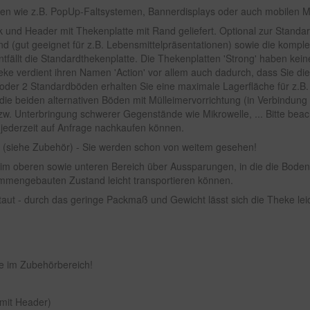
men wie z.B. PopUp-Faltsystemen, Bannerdisplays oder auch mobilen 
und Header mit Thekenplatte mit Rand geliefert. Optional zur Standar
nd (gut geeignet für z.B. Lebensmittelpräsentationen) sowie die komple
entfällt die Standardthekenplatte. Die Thekenplatten 'Strong' haben ke
eke verdient ihren Namen 'Action' vor allem auch dadurch, dass Sie di
oder 2 Standardböden erhalten Sie eine maximale Lagerfläche für z.B.
ie beiden alternativen Böden mit Mülleimervorrichtung (in Verbindung 
w. Unterbringung schwerer Gegenstände wie Mikrowelle, ... Bitte beac
 jederzeit auf Anfrage nachkaufen können.
 (siehe Zubehör) - Sie werden schon von weitem gesehen!
e im oberen sowie unteren Bereich über Aussparungen, in die die Bode
sammengebauten Zustand leicht transportieren können.
ut - durch das geringe Packmaß und Gewicht lässt sich die Theke leich
e im Zubehörbereich!
mit Header)