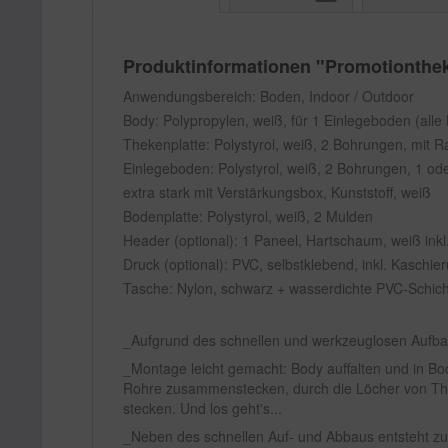
Produktinformationen "Promotionthe
Anwendungsbereich: Boden, Indoor / Outdoor
Body: Polypropylen, weiß, für 1 Einlegeboden (all
Thekenplatte: Polystyrol, weiß, 2 Bohrungen, mit 
Einlegeboden: Polystyrol, weiß, 2 Bohrungen, 1 od
extra stark mit Verstärkungsbox, Kunststoff, weiß
Bodenplatte: Polystyrol, weiß, 2 Mulden
Header (optional): 1 Paneel, Hartschaum, weiß inkl
Druck (optional): PVC, selbstklebend, inkl. Kaschi
Tasche: Nylon, schwarz + wasserdichte PVC-Schicht,
Aufgrund des schnellen und werkzeuglosen Aufbaus
Montage leicht gemacht: Body auffalten und in Bo
Rohre zusammenstecken, durch die Löcher von The
stecken. Und los geht's...
Neben des schnellen Auf- und Abbaus entsteht zugl