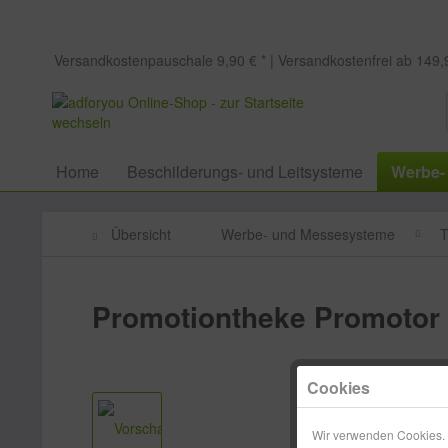
Versandkostenpauschale 9,90 € * | Versandkostenfrei ab 149,9
Home
Beschilderungs- und Leitsysteme
Werbe-
Übersicht
Werbe- und Messesysteme
T
Promotiontheke Promotor 
Cookies
Wir verwenden Cookies. E