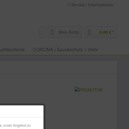
Service / Informationen
Mein Konto
0,00 € *
uchtsysteme
CORONA | Spuckschutz + mehr
 € *
l. Versandkosten
s, unser Angebot zu