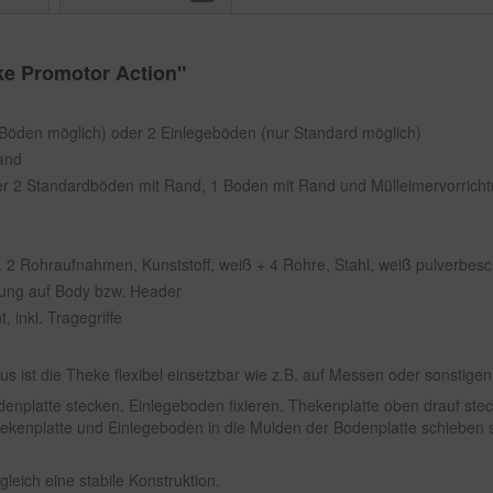
ke Promotor Action"
e Böden möglich) oder 2 Einlegeböden (nur Standard möglich)
Rand
er 2 Standardböden mit Rand, 1 Boden mit Rand und Mülleimervorrichtun
. 2 Rohraufnahmen, Kunststoff, weiß + 4 Rohre, Stahl, weiß pulverbesc
erung auf Body bzw. Header
 inkl. Tragegriffe
 ist die Theke flexibel einsetzbar wie z.B. auf Messen oder sonstigen
denplatte stecken. Einlegeboden fixieren. Thekenplatte oben drauf ste
kenplatte und Einlegeboden in die Mulden der Bodenplatte schieben 
eich eine stabile Konstruktion.