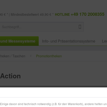
+49 170 2008355
0 € * | Mindestbestellwert 49,90 € *
HOTLINE
 und Messesysteme
Info- und Präsentationssysteme
Le
heken / Taschen
Promotiontheken
Action
300,49
zzgl. MwSt.
zzg
inige davon sind technisch notwendig (z.B. für den Warenkorb), andere helfen un