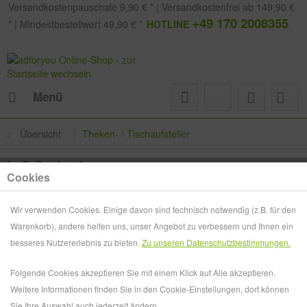
Versandkostenpauschale 9,90 € * | Versandkostenfrei ab 149,90 €
+49 170 2008355
* | Mindestbestellwert 49,90 € *
HOTLINE
Menü
Übersicht
Theken- / Tischaufsteller
L-Ständer I
Cookies
Wir verwenden Cookies. Einige davon sind technisch notwendig (z.B. für den
Warenkorb), andere helfen uns, unser Angebot zu verbessern und Ihnen ein
besseres Nutzererlebnis zu bieten.
Zu unseren Datenschutzbestimmungen.
Folgende Cookies akzeptieren Sie mit einem Klick auf Alle akzeptieren.
Weitere Informationen finden Sie in den Cookie-Einstellungen, dort können
Sie Ihre Auswahl auch jederzeit ändern.