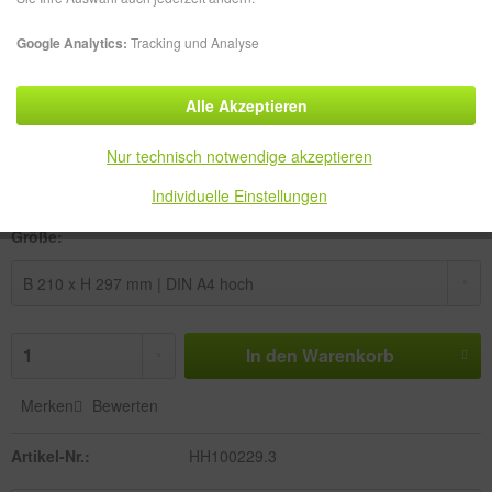
Google Analytics:
Tracking und Analyse
Alle Akzeptieren
7,49 € *
zzgl. MwSt.
zzgl. Versandkosten
Nur technisch notwendige akzeptieren
Lieferzeit ca. 3-5 Werktage
Individuelle Einstellungen
Größe:
In den
Warenkorb
Merken
Bewerten
Artikel-Nr.:
HH100229.3