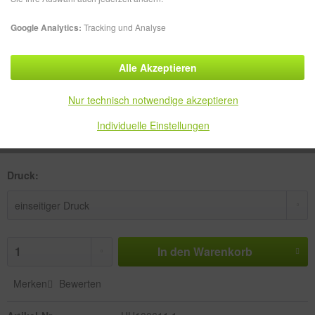
Google Analytics:
Tracking und Analyse
Alle Akzeptieren
1.053,49 € *
zzgl. MwSt.
zzgl. Versandkosten
Nur technisch notwendige akzeptieren
Versandkostenfreie Lieferung!
Individuelle Einstellungen
Lieferzeit ca. 5-10 Werktage
Druck:
In den
Warenkorb
Merken
Bewerten