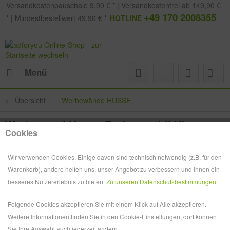
Versandkostenpauschale 9,90 € * | Versandkostenfrei ab 149,90 €
+49 170 2008355
* | Mindestbestellwert 49,90 € *
HOTLINE
Menü
Übersicht
Werbewände HUSSE
Werbewand Husse Boden mobil VI
Cookies
Wir verwenden Cookies. Einige davon sind technisch notwendig (z.B. für den
Warenkorb), andere helfen uns, unser Angebot zu verbessern und Ihnen ein
besseres Nutzererlebnis zu bieten.
Zu unseren Datenschutzbestimmungen.
Folgende Cookies akzeptieren Sie mit einem Klick auf Alle akzeptieren.
Weitere Informationen finden Sie in den Cookie-Einstellungen, dort können
Sie Ihre Auswahl auch jederzeit ändern.