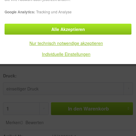
Google Analytics:
Tracking und Analyse
Alle Akzeptieren
949,49 € *
zzgl. MwSt.
zzgl. Versandkosten
Nur technisch notwendige akzeptieren
Versandkostenfreie Lieferung!
Individuelle Einstellungen
Lieferzeit ca. 5-10 Werktage
Druck:
In den
Warenkorb
Merken
Bewerten