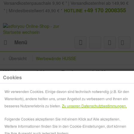
Versandkostenpauschale 9,90 € * | Versandkostenfrei ab 149,90 €
+49 170 2008355
* | Mindestbestellwert 49,90 € *
HOTLINE
Menü
Übersicht
Werbewände HUSSE
Werbewand Husse Boden mobil X
Cookies
Wir verwenden Cookies. Einige davon sind technisch notwendig (z.B. für den
Warenkorb), andere helfen uns, unser Angebot zu verbessern und Ihnen ein
besseres Nutzererlebnis zu bieten.
Zu unseren Datenschutzbestimmungen.
Folgende Cookies akzeptieren Sie mit einem Klick auf Alle akzeptieren.
Weitere Informationen finden Sie in den Cookie-Einstellungen, dort können
Sie Ihre Auswahl auch jederzeit ändern.