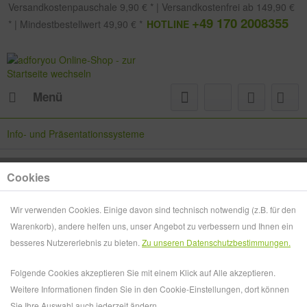
Versandkostenpauschale 9,90 € * | Versandkostenfrei ab 149,90 €
+49 170 2008355
* | Mindestbestellwert 49,90 € *
HOTLINE
Menü
Info- und Präsentationssysteme
Cookies
Intelligente Info- und Präsentationssysteme:
Moderne Kommunikation und effektive Werbung
Wir verwenden Cookies. Einige davon sind technisch notwendig (z.B. für den
Warenkorb), andere helfen uns, unser Angebot zu verbessern und Ihnen ein
Eine durchdachte Präsentation in stilvoller Optik informiert
besseres Nutzererlebnis zu bieten.
Zu unseren Datenschutzbestimmungen.
Besucher punktgenau und werbewirksam. Intelligente Info-
und Präsentationssysteme für moderne Kommunikation und
Folgende Cookies akzeptieren Sie mit einem Klick auf Alle akzeptieren.
effektive Werbung...
mehr erfahren »
Weitere Informationen finden Sie in den Cookie-Einstellungen, dort können
Sie Ihre Auswahl auch jederzeit ändern.