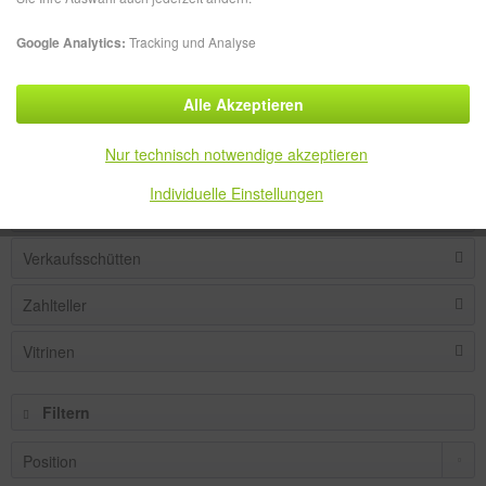
Infoständer / Infohänger
Google Analytics:
Tracking und Analyse
Produkthalter
Alle Akzeptieren
Prospekthalter
Nur technisch notwendige akzeptieren
Visitenkartenhalter
Individuelle Einstellungen
Losboxen / Lostrommeln
Verkaufsschütten
Zahlteller
Vitrinen
Filtern