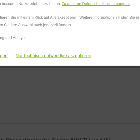
 besseres Nutzererlebnis zu bieten.
Zu unseren Datenschutzbestimmungen.
Farbe:
eren Sie mit einem Klick auf Alle akzeptieren. Weitere Informationen finden Sie i
en Sie Ihre Auswahl auch jederzeit ändern.
ing und Analyse
Vergleiche
ngen
Nur technisch notwendige akzeptieren
Artikel-Nr.: