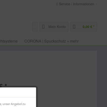
Service / Informationen
Mein Konto
0,00 € *
htsysteme
CORONA | Spuckschutz + mehr
€ *
l. Versandkosten
 ca. 1-3 Werktage
s, unser Angebot zu