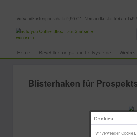
Versandkostenpauschale 9,90 € * | Versandkostenfrei ab 149,9
Home
Beschilderungs- und Leitsysteme
Werbe-
Blisterhaken für Prospekt
Cookies
Wir verwenden Cookies. E