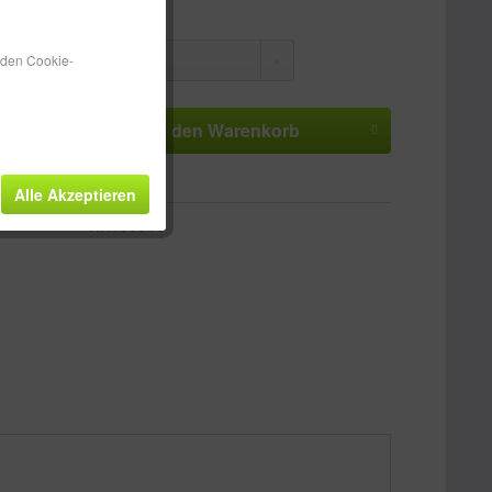
n den Cookie-
In den
Warenkorb
n
Merken
Bewerten
Alle Akzeptieren
HH100344