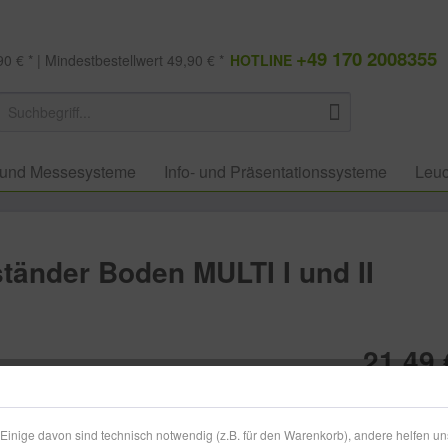
+49 170 2008355
0 € * | Mindestbestellwert 49,90 € *
HOTLINE
 und Messesysteme
Info- und Präsentationssysteme
Leuc
ständer Boden MULTI I und II
21,49 
zzgl. MwSt.
zzg
Lieferzeit
inige davon sind technisch notwendig (z.B. für den Warenkorb), andere helfen un