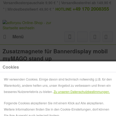
Versandkostenpauschale 9,90 € * | Versandkostenfrei ab 149,90 €
+49 170 2008355
* | Mindestbestellwert 49,90 € *
HOTLINE
Menü
Zusatzmagnete für Bannerdisplay mobil
myMAGO stand up
Cookies
Wir verwenden Cookies. Einige davon sind technisch notwendig (z.B. für den
Warenkorb), andere helfen uns, unser Angebot zu verbessern und Ihnen ein
besseres Nutzererlebnis zu bieten.
Zu unseren Datenschutzbestimmungen.
Folgende Cookies akzeptieren Sie mit einem Klick auf Alle akzeptieren.
Weitere Informationen finden Sie in den Cookie-Einstellungen, dort können
Sie Ihre Auswahl auch jederzeit ändern.