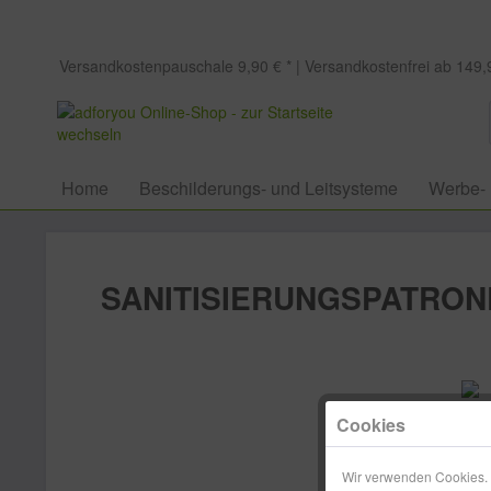
Versandkostenpauschale 9,90 € * | Versandkostenfrei ab 149,9
Home
Beschilderungs- und Leitsysteme
Werbe-
SANITISIERUNGSPATRONE
Cookies
Wir verwenden Cookies. E