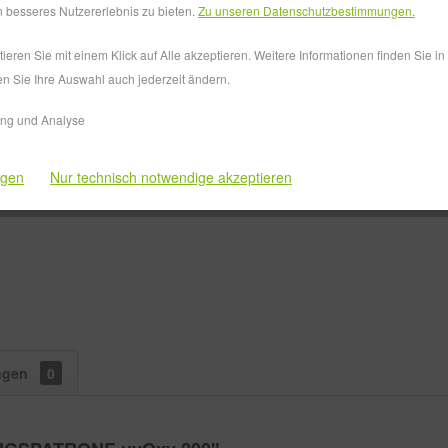
 besseres Nutzererlebnis zu bieten.
Zu unseren Datenschutzbestimmungen.
eren Sie mit einem Klick auf Alle akzeptieren. Weitere Informationen finden Sie i
Vergleiche
en Sie Ihre Auswahl auch jederzeit ändern.
Artikel-Nr.:
ing und Analyse
ngen
Nur technisch notwendige akzeptieren
ngen
0