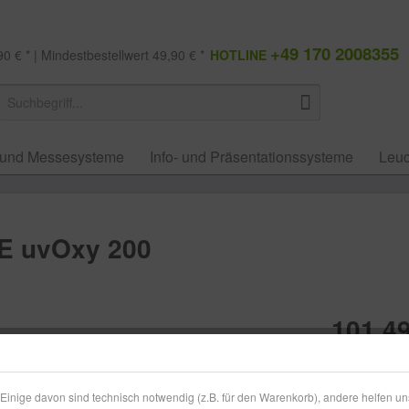
+49 170 2008355
0 € * | Mindestbestellwert 49,90 € *
HOTLINE
 und Messesysteme
Info- und Präsentationssysteme
Leuc
 uvOxy 200
101,49
zzgl. MwSt.
zzg
Lieferzeit
inige davon sind technisch notwendig (z.B. für den Warenkorb), andere helfen un