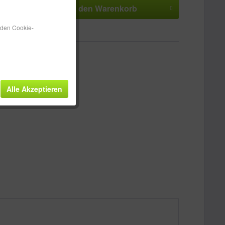
In den
Warenkorb
n den Cookie-
n
Merken
Bewerten
HH100698
Alle Akzeptieren