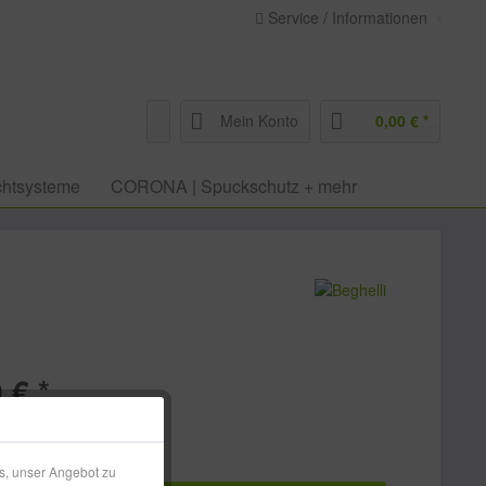
Service / Informationen
Mein Konto
0,00 € *
htsysteme
CORONA | Spuckschutz + mehr
 € *
l. Versandkosten
 ca. 3-10 Werktage
s, unser Angebot zu