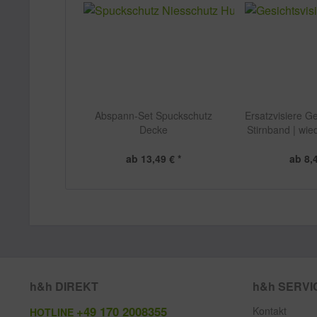
Abspann-Set Spuckschutz
Ersatzvisiere Ge
Decke
Stirnband | wi
III - Made 
ab 13,49 € *
ab 8,4
h&h DIREKT
h&h SERVI
+49 170 2008355
Kontakt
HOTLINE