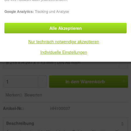
Google Analytics:
Tracking und Analyse
68,49 € *
Alle Akzeptieren
zzgl. MwSt.
zzgl. Versandkosten
Lieferzeit ca. 1-3 Werktage
Nur technisch notwendige akzeptieren
Größe:
Individuelle Einstellungen
In den
Warenkorb
Merken
Bewerten
Artikel-Nr.:
HH100037
Beschreibung