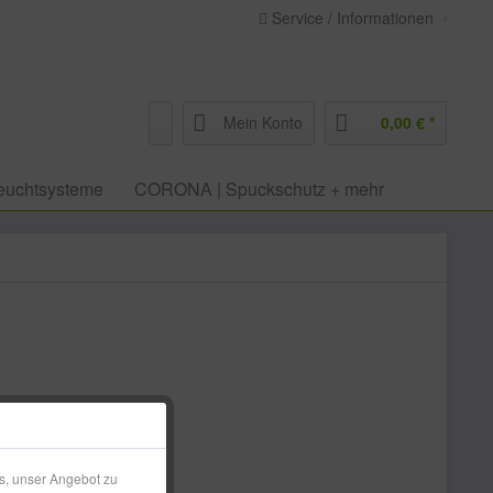
Service / Informationen
Mein Konto
0,00 € *
euchtsysteme
CORONA | Spuckschutz + mehr
€ *
l. Versandkosten
s, unser Angebot zu