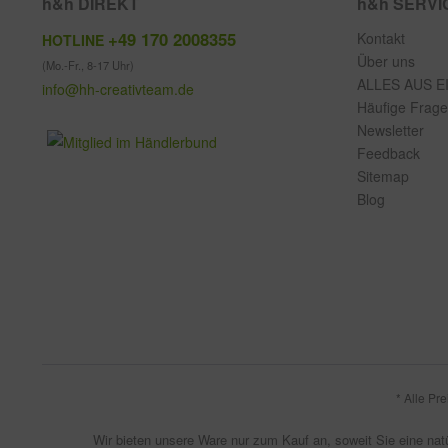
h&h DIREKT
h&h SERVI
+49 170 2008355
Kontakt
HOTLINE
Über uns
(Mo.-Fr., 8-17 Uhr)
ALLES AUS E
info@hh-creativteam.de
Häufige Frag
Newsletter
Feedback
Sitemap
Blog
* Alle Pr
Wir bieten unsere Ware nur zum Kauf an, soweit Sie eine natü