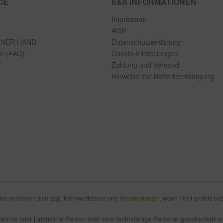
CE
h&h INFORMATIONEN
Impressum
AGB
INER HAND
Datenschutzerklärung
en (FAQ)
Cookie-Einstellungen
Zahlung und Versand
Hinweise zur Batterieentsorgung
eise verstehen sich zzgl. Mehrwertsteuer und
Versandkosten
, wenn nicht anders be
rliche oder juristische Person oder eine rechtsfähige Personengesellschaft 