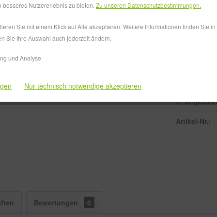
Lieferzeit
 besseres Nutzererlebnis zu bieten.
Zu unseren Datenschutzbestimmungen.
eren Sie mit einem Klick auf Alle akzeptieren. Weitere Informationen finden Sie i
Größe:
en Sie Ihre Auswahl auch jederzeit ändern.
ing und Analyse
ngen
Nur technisch notwendige akzeptieren
Vergleiche
Artikel-Nr.:
ften
Bewertungen
0