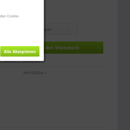
 ca. 1-3 Werktage
n den Cookie-
In den
Warenkorb
Alle Akzeptieren
n
Merken
Bewerten
HH100054.1