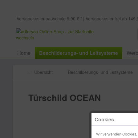
Versandkostenpauschale 9,90 € * | Versandkostenfrei ab 149,9
Home
Beschilderungs- und Leitsysteme
Werb
Übersicht
Beschilderungs- und Leitsysteme
Türschild OCEAN
Cookies
Wir verwenden Cookies. E