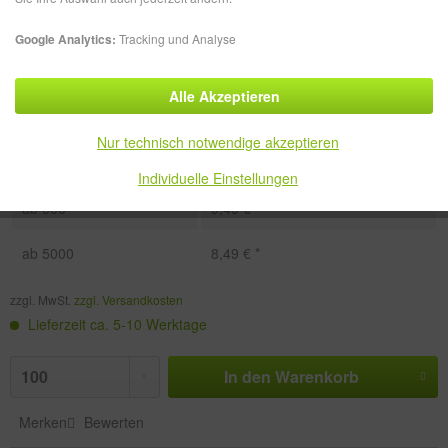
Google Analytics:
Tracking und Analyse
Alle Akzeptieren
Menge
Stückpreis
Nur technisch notwendige akzeptieren
ab
100
10,49 € *
Individuelle Einstellungen
ab
500
9,49 € *
ab
5000
8,49 € *
zzgl. MwSt.
zzgl. Versandkosten
Lieferzeit ca. 5-10 Werktage
In den
Warenkorb
Merken
Bewerten