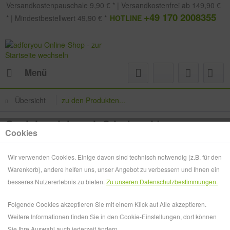
Versandkostenpauschale 9,90 € * | Versandkostenfrei ab 149,90 €
+49 170 2008355
* | Mindestbestellwert 49,90 € *
HOTLINE
Menü
Übersicht
zu den Produkten...
Gesichtsvisier mit Stirnband |
Cookies
wiederverwendbar III - Made in Germany
Wir verwenden Cookies. Einige davon sind technisch notwendig (z.B. für den
Warenkorb), andere helfen uns, unser Angebot zu verbessern und Ihnen ein
besseres Nutzererlebnis zu bieten.
Zu unseren Datenschutzbestimmungen.
Folgende Cookies akzeptieren Sie mit einem Klick auf Alle akzeptieren.
Weitere Informationen finden Sie in den Cookie-Einstellungen, dort können
Sie Ihre Auswahl auch jederzeit ändern.