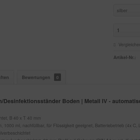
Vergleiche
Artikel-Nr.:
ften
Bewertungen
0
/Desinfektionsständer Boden | Metall IV - automati
chtet, B 40 x T 40 mm
, 1000 ml, nachfüllbar, für Flüssigkeit geeignet, Batteriebetrieb (4x C,
ulverbeschichtet