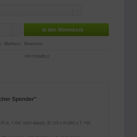
In den
Warenkorb
n
Merken
Bewerten
HH100688.2
scher Spender"
 LR14, 1.5V; nicht dabei), B 120 x H 260 x T 100