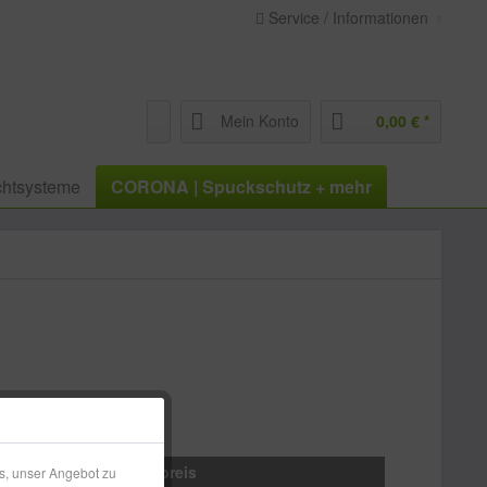
Service / Informationen
Mein Konto
0,00 € *
htsysteme
CORONA | Spuckschutz + mehr
Stückpreis
s, unser Angebot zu