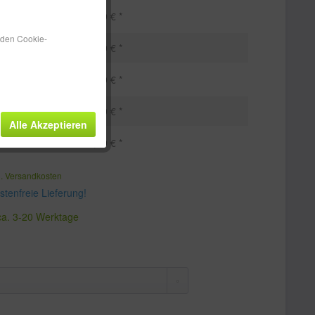
248,49 € *
n den Cookie-
242,49 € *
235,49 € *
229,49 € *
Alle Akzeptieren
222,49 € *
l. Versandkosten
tenfreie Lieferung!
 ca. 3-20 Werktage