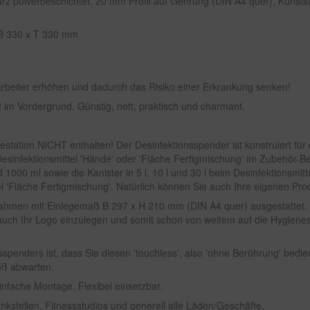
rz pulverbeschichtet, 20 mm Profil auf Gehrung (DIN A4 quer), Kunststo
, B 330 x T 330 mm
arbeiter erhöhen und dadurch das Risiko einer Erkrankung senken!
t im Vordergrund. Günstig, nett, praktisch und charmant.
estation NICHT enthalten! Der Desinfektionsspender ist konstruiert für d
esinfektionsmittel 'Hände' oder 'Fläche Fertigmischung' im Zubehör-Be
 1000 ml sowie die Kanister in 5 l, 10 l und 30 l beim Desinfektionsmitt
ttel 'Fläche Fertigmischung'. Natürlich können Sie auch Ihre eigenen Pro
prahmen mit Einlegemaß B 297 x H 210 mm (DIN A4 quer) ausgestattet. 
. auch Ihr Logo einzulegen und somit schon von weitem auf die Hygien
sspenders ist, dass Sie diesen 'touchless', also 'ohne Berührung' bedi
oß abwarten.
Einfache Montage. Flexibel einsetzbar.
nkstellen, Fitnessstudios und generell alle Läden/Geschäfte.