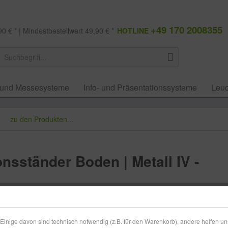
+49 170 2008355
0 € * | Mindestbestellwert 49,90 € *
HOTLINE
 und Messesysteme
Info- und Präsentationssysteme
Leuc
zu den Produkten...
nsständer Boden | Metall IV -
Menge
inige davon sind technisch notwendig (z.B. für den Warenkorb), andere helfen un