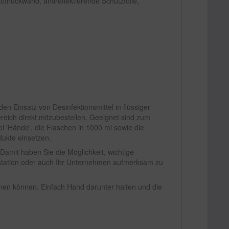
ffrückwand, antireflektierende Schutzfolie,
en Einsatz von Desinfektionsmittel in flüssiger
reich direkt mitzubestellen. Geeignet sind zum
el 'Hände', die Flaschen in 1000 ml sowie die
dukte einsetzen.
Damit haben Sie die Möglichkeit, wichtige
estation oder auch Ihr Unternehmen aufmerksam zu
enen können. Einfach Hand darunter halten und die