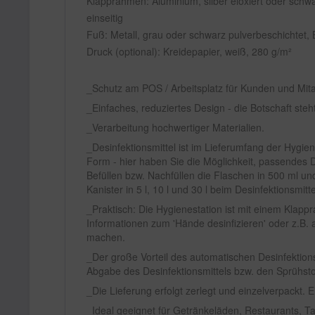
Klapprahmen: Aluminium, silber eloxiert oder schwa
einseitig
Fuß: Metall, grau oder schwarz pulverbeschichtet
Druck (optional): Kreidepapier, weiß, 280 g/m²
Schutz am POS / Arbeitsplatz für Kunden und Mit
Einfaches, reduziertes Design - die Botschaft steh
Verarbeitung hochwertiger Materialien.
Desinfektionsmittel ist im Lieferumfang der Hygien
Form - hier haben Sie die Möglichkeit, passendes D
Befüllen bzw. Nachfüllen die Flaschen in 500 ml und
Kanister in 5 l, 10 l und 30 l beim Desinfektionsmi
Praktisch: Die Hygienestation ist mit einem Klap
Informationen zum 'Hände desinfizieren' oder z.B
machen.
Der große Vorteil des automatischen Desinfektion
Abgabe des Desinfektionsmittels bzw. den Sprühst
Die Lieferung erfolgt zerlegt und einzelverpackt. 
Ideal geeignet für Getränkeläden, Restaurants, Ta