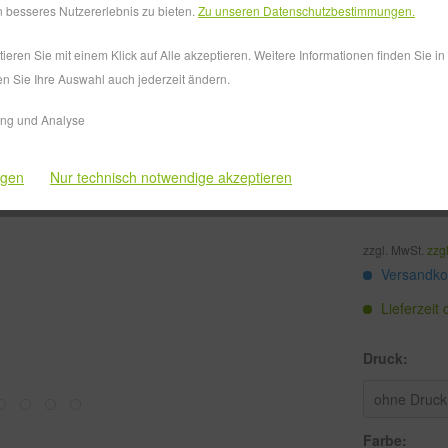
 besseres Nutzererlebnis zu bieten.
Zu unseren Datenschutzbestimmungen.
bis
10
eren Sie mit einem Klick auf Alle akzeptieren. Weitere Informationen finden Sie i
ab
11
en Sie Ihre Auswahl auch jederzeit ändern.
ab
51
ing und Analyse
ab
101
ngen
Nur technisch notwendige akzeptieren
ab
201
zzgl. MwSt.
zzg
Versandkos
Lieferzeit
Druck:
Farbe: