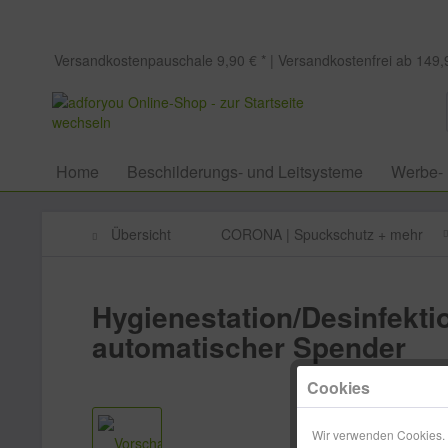
Versandkostenpauschale 9,90 € * | Versandkostenfrei ab 149,9
Home
Beschilderungs- und Leitsysteme
Werbe-
Übersicht
CORONA | Spuckschutz + mehr
Hygienestation/Desinfektio
automatischer Spender
Cookies
Wir verwenden Cookies. E