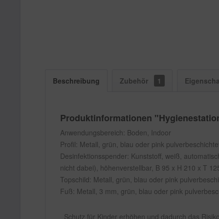
Beschreibung
Zubehör
1
Eigenscha
Produktinformationen "Hygienestation
Anwendungsbereich: Boden, Indoor
Profil: Metall, grün, blau oder pink pulverbeschichte
Desinfektionsspender: Kunststoff, weiß, automatisch 
nicht dabei), höhenverstellbar, B 95 x H 210 x T 12
Topschild: Metall, grün, blau oder pink pulverbeschi
Fuß: Metall, 3 mm, grün, blau oder pink pulverbes
Schutz für Kinder erhöhen und dadurch das Risik