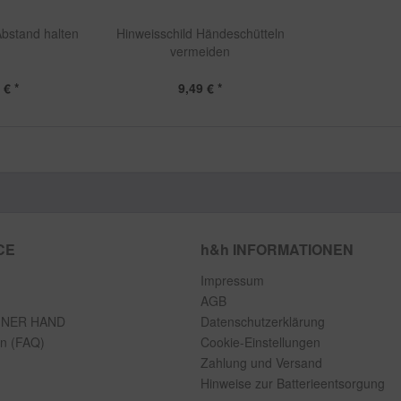
Abstand halten
Hinweisschild Händeschütteln
vermeiden
 € *
9,49 € *
CE
h&h INFORMATIONEN
Impressum
AGB
INER HAND
Datenschutzerklärung
en (FAQ)
Cookie-Einstellungen
Zahlung und Versand
Hinweise zur Batterieentsorgung