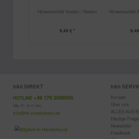
Hinweisschild Husten / Niesen
Hinweisschild 
9,49 € *
9,49
h&h DIREKT
h&h SERVI
+49 170 2008355
Kontakt
HOTLINE
Über uns
(Mo.-Fr., 8-17 Uhr)
ALLES AUS E
info@hh-creativteam.de
Häufige Frag
Newsletter
Feedback