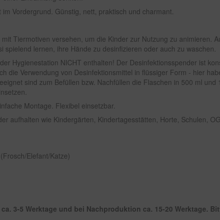
t im Vordergrund. Günstig, nett, praktisch und charmant.
ch mit Tiermotiven versehen, um die Kinder zur Nutzung zu animieren.
 spielend lernen, ihre Hände zu desinfizieren oder auch zu waschen.
 der Hygienestation NICHT enthalten! Der Desinfektionsspender ist kons
uch die Verwendung von Desinfektionsmittel in flüssiger Form - hier ha
Geeignet sind zum Befüllen bzw. Nachfüllen die Flaschen in 500 ml und 10
insetzen.
Einfache Montage. Flexibel einsetzbar.
nder aufhalten wie Kindergärten, Kindertagesstätten, Horte, Schulen, OGS
(Frosch/Elefant/Katze)
ca. 3-5 Werktage und bei Nachproduktion ca. 15-20 Werktage. Bitte