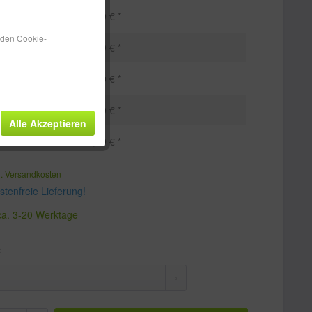
229,49 € *
n den Cookie-
222,49 € *
216,49 € *
211,49 € *
Alle Akzeptieren
204,49 € *
l. Versandkosten
tenfreie Lieferung!
 ca. 3-20 Werktage
: