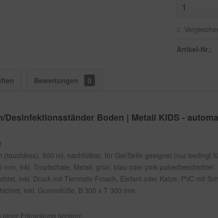
Vergleiche
Artikel-Nr.:
ften
Bewertungen
0
/Desinfektionsständer Boden | Metall KIDS - autom
t
(touchless), 500 ml, nachfüllbar, für Gel/Seife geeignet (nur bedingt fü
5 mm, inkl. Tropfschale, Metall, grün, blau oder pink pulverbeschichtet
chtet, inkl. Druck mit Tiermotiv Frosch, Elefant oder Katze, PVC mit Sch
chichtet, inkl. Gummifüße, B 300 x T 300 mm
o einer Erkrankung senken!