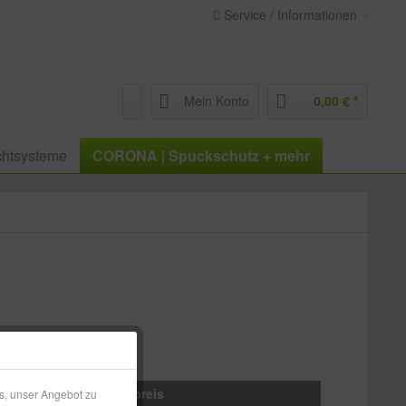
Service / Informationen
Mein Konto
0,00 € *
htsysteme
CORONA | Spuckschutz + mehr
Stückpreis
s, unser Angebot zu