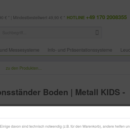
+49 170 2008355
0 € * | Mindestbestellwert 49,90 € *
HOTLINE
 und Messesysteme
Info- und Präsentationssysteme
Leuc
zu den Produkten...
onsständer Boden | Metall KIDS -
Menge
inige davon sind technisch notwendig (z.B. für den Warenkorb), andere helfen un