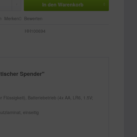
In den
Warenkorb
n
Merken
Bewerten
HH100694
atischer Spender"
r Flüssigkeit), Batteriebetrieb (4x AA, LR6, 1.5V;
utzlaminat, einseitig