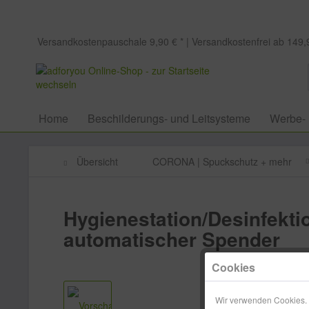
Versandkostenpauschale 9,90 € * | Versandkostenfrei ab 149,9
Home
Beschilderungs- und Leitsysteme
Werbe-
Übersicht
CORONA | Spuckschutz + mehr
Hygienestation/Desinfekti
automatischer Spender
Cookies
Wir verwenden Cookies. E