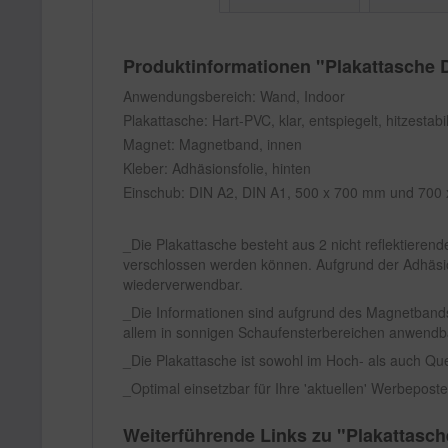
Produktinformationen "Plakattasc
Anwendungsbereich: Wand, Indoor
Plakattasche: Hart-PVC, klar, entspiegelt, hitzestab
Magnet: Magnetband, innen
Kleber: Adhäsionsfolie, hinten
Einschub: DIN A2, DIN A1, 500 x 700 mm und 700 
Die Plakattasche besteht aus 2 nicht reflektieren
verschlossen werden können. Aufgrund der Adhäsion
wiederverwendbar.
Die Informationen sind aufgrund des Magnetband
allem in sonnigen Schaufensterbereichen anwendbar,
Die Plakattasche ist sowohl im Hoch- als auch Qu
Optimal einsetzbar für Ihre 'aktuellen' Werbeposte
Weiterführende Links zu "Plakatt