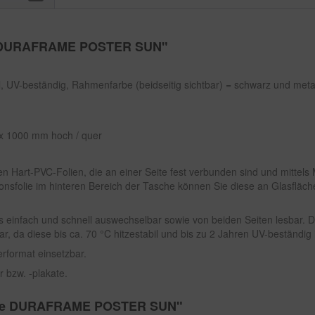
he DURAFRAME POSTER SUN"
il, UV-beständig, Rahmenfarbe (beidseitig sichtbar) = schwarz und metall
x 1000 mm hoch / quer
den Hart-PVC-Folien, die an einer Seite fest verbunden sind und mittel
sfolie im hinteren Bereich der Tasche können Sie diese an Glasflächen
s einfach und schnell auswechselbar sowie von beiden Seiten lesba
 da diese bis ca. 70 °C hitzestabil und bis zu 2 Jahren UV-beständig i
erformat einsetzbar.
r bzw. -plakate.
asche DURAFRAME POSTER SUN"