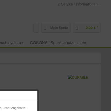
Service / Informationen
Mein Konto
0,00 € *
euchtsysteme
CORONA | Spuckschutz + mehr
€ *
l. Versandkosten
s, unser Angebot zu