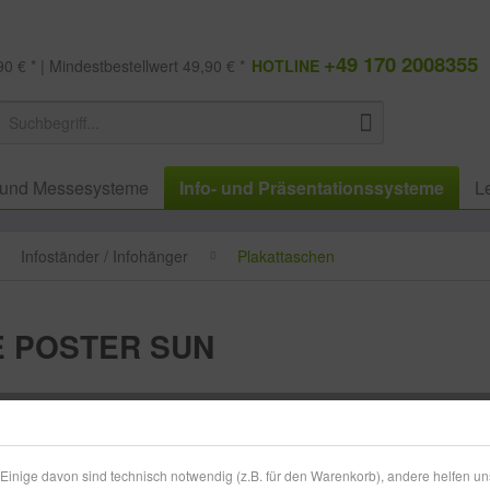
+49 170 2008355
0 € * | Mindestbestellwert 49,90 € *
HOTLINE
 und Messesysteme
Info- und Präsentationssysteme
L
Infoständer / Infohänger
Plakattaschen
E POSTER SUN
61,49 
zzgl. MwSt.
zzg
inige davon sind technisch notwendig (z.B. für den Warenkorb), andere helfen un