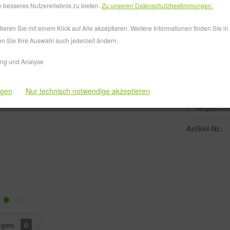
Lieferzeit
 besseres Nutzererlebnis zu bieten.
Zu unseren Datenschutzbestimmungen.
eren Sie mit einem Klick auf Alle akzeptieren. Weitere Informationen finden Sie i
Größe:
en Sie Ihre Auswahl auch jederzeit ändern.
ing und Analyse
ngen
Nur technisch notwendige akzeptieren
Vergleiche
Artikel-Nr.:
ngen
0