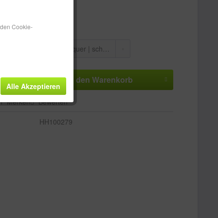
 ca. 1-3 Werktage
n den Cookie-
In den
Warenkorb
Alle Akzeptieren
n
Merken
Bewerten
HH100279