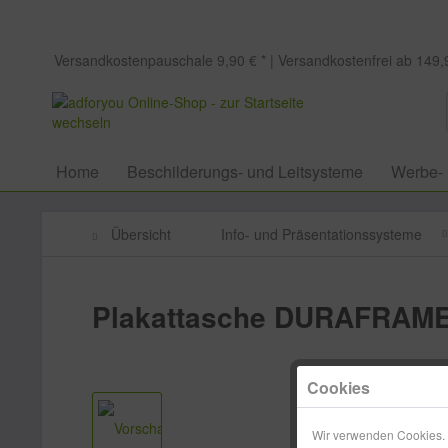
Versandkostenpauschale 9,90 € * | Versandkostenfrei ab 149,9
Home
Beschilderungs- und Leitsysteme
Werbe-
Übersicht
Info- und Präsentationssysteme
Plakattasche DURAFRAM
Cookies
Wir verwenden Cookies. E