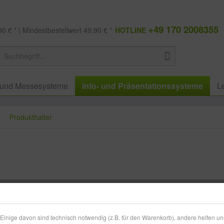
+49 170 2008355
0 € * | Mindestbestellwert 49,90 € *
HOTLINE
 und Messesysteme
Info- und Präsentationssysteme
L
Produkthalter
30,49 
zzgl. MwSt.
zzg
inige davon sind technisch notwendig (z.B. für den Warenkorb), andere helfen un