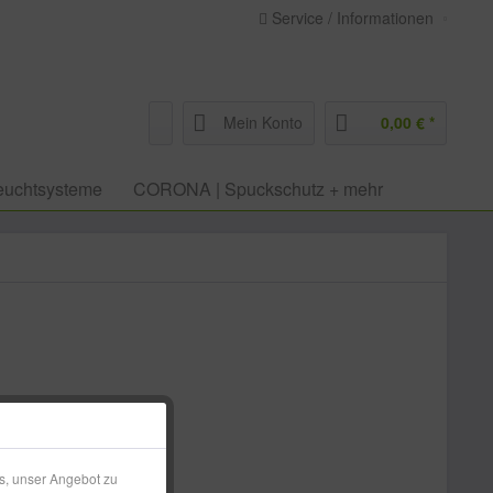
Service / Informationen
Mein Konto
0,00 € *
euchtsysteme
CORONA | Spuckschutz + mehr
€ *
l. Versandkosten
s, unser Angebot zu