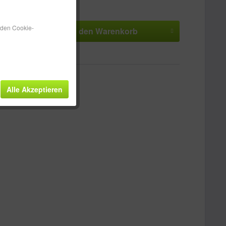
 ca. 3-5 Werktage
n den Cookie-
In den
Warenkorb
n
Merken
Bewerten
HH100246
Alle Akzeptieren