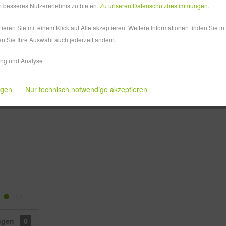
Lieferzeit
 besseres Nutzererlebnis zu bieten.
Zu unseren Datenschutzbestimmungen.
eren Sie mit einem Klick auf Alle akzeptieren. Weitere Informationen finden Sie i
en Sie Ihre Auswahl auch jederzeit ändern.
Vergleiche
ing und Analyse
Artikel-Nr.:
ngen
Nur technisch notwendige akzeptieren
ngen
0