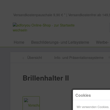
Versandkostenpauschale 9,90 € * | Versandkostenfrei ab 149,9
Home
Beschilderungs- und Leitsysteme
Werbe-
Übersicht
Info- und Präsentationssysteme
Brillenhalter II
Cookies
Wir verwenden Cookies. E