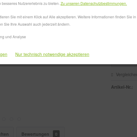
Versandkos
 besseres Nutzererlebnis zu bieten.
Zu unseren Datenschutzbestimmungen.
Lieferzeit
eren Sie mit einem Klick auf Alle akzeptieren. Weitere Informationen finden Sie i
en Sie Ihre Auswahl auch jederzeit ändern.
Ausführung
ing und Analyse
ngen
Nur technisch notwendige akzeptieren
Vergleiche
Artikel-Nr.:
ften
Bewertungen
0