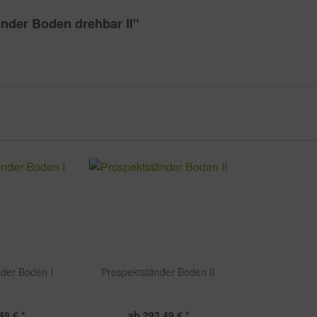
nder Boden drehbar II"
der Boden I
Prospektständer Boden II
49 € *
ab 293,49 € *