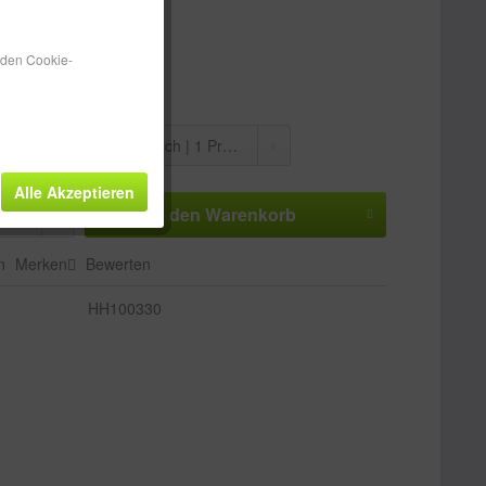
tenfreie Lieferung!
 ca. 1-3 Werktage
n den Cookie-
:
Alle Akzeptieren
In den
Warenkorb
n
Merken
Bewerten
HH100330