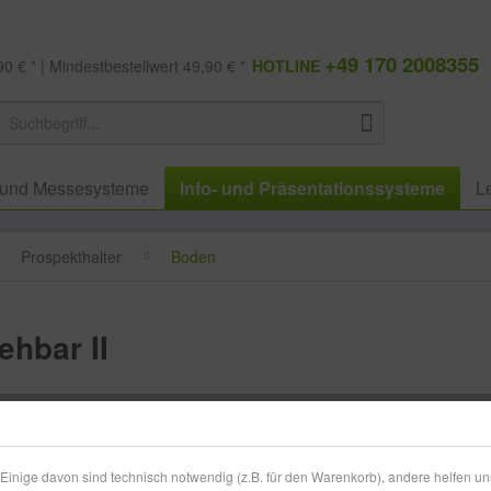
+49 170 2008355
0 € * | Mindestbestellwert 49,90 € *
HOTLINE
 und Messesysteme
Info- und Präsentationssysteme
L
Prospekthalter
Boden
hbar II
199,49
zzgl. MwSt.
zzg
inige davon sind technisch notwendig (z.B. für den Warenkorb), andere helfen un