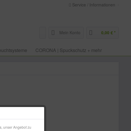
Service / Informationen
Mein Konto
0,00 € *
euchtsysteme
CORONA | Spuckschutz + mehr
 € *
l. Versandkosten
s, unser Angebot zu