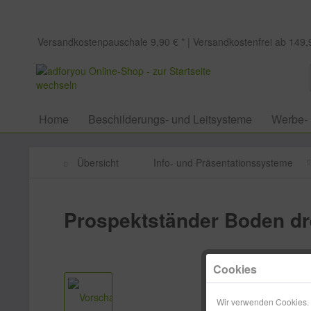
Versandkostenpauschale 9,90 € * | Versandkostenfrei ab 149,9
Home
Beschilderungs- und Leitsysteme
Werbe-
Übersicht
Info- und Präsentationssysteme
Prospektständer Boden dre
Cookies
Wir verwenden Cookies. E