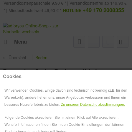
Versandkostenpauschale 9,90 € * | Versandkostenfrei ab 149,90 €
+49 170 2008355
* | Mindestbestellwert 49,90 € *
HOTLINE
Menü
Übersicht
Boden
Prospektständer Boden solid zip
Cookies
Wir verwenden Cookies. Einige davon sind technisch notwendig (z.B. für den
Warenkorb), andere helfen uns, unser Angebot zu verbessern und Ihnen ein
besseres Nutzererlebnis zu bieten.
Zu unseren Datenschutzbestimmungen.
Folgende Cookies akzeptieren Sie mit einem Klick auf Alle akzeptieren.
Weitere Informationen finden Sie in den Cookie-Einstellungen, dort können
Sie Ihre Auswahl auch jederzeit ändern.