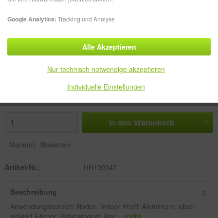
Google Analytics:
Tracking und Analyse
Alle Akzeptieren
179,49 € *
zzgl. MwSt.
zzgl. Versandkosten
Nur technisch notwendige akzeptieren
Versandkostenfreie Lieferung!
Individuelle Einstellungen
Lieferzeit ca. 3-5 Werktage
In den
Warenkorb
Merken
Bewerten
Artikel-Nr.:
HH100347
Beschreibung
Anwendungsbereich: Boden, Indoor Profil: Aluminium, silber
eloxiert Fächer: Polycarbonat, klar,...
mehr