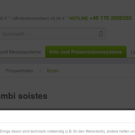
+49 170 2008355
0 € * | Mindestbestellwert 49,90 € *
HOTLINE
 und Messesysteme
Info- und Präsentationssysteme
L
Prospekthalter
Boden
mbi soistes
450,49
zzgl. MwSt.
zzg
inige davon sind technisch notwendig (z.B. für den Warenkorb), andere helfen un