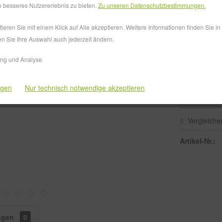
Versandkos
 besseres Nutzererlebnis zu bieten.
Zu unseren Datenschutzbestimmungen.
Lieferzeit
eren Sie mit einem Klick auf Alle akzeptieren. Weitere Informationen finden Sie i
en Sie Ihre Auswahl auch jederzeit ändern.
Druck:
ing und Analyse
ngen
Nur technisch notwendige akzeptieren
Vergleiche
Artikel-Nr.:
ngen
0