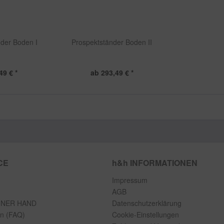
der Boden I
Prospektständer Boden II
49 € *
ab 293,49 € *
CE
h&h INFORMATIONEN
Impressum
AGB
INER HAND
Datenschutzerklärung
en (FAQ)
Cookie-Einstellungen