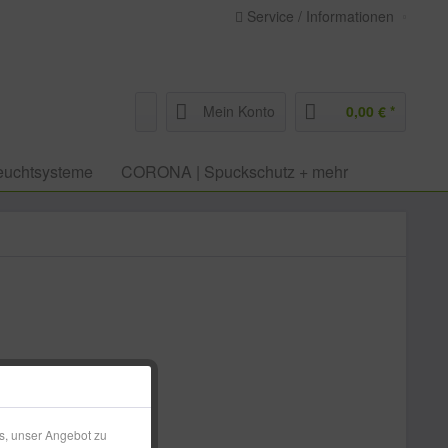
Service / Informationen
Mein Konto
0,00 € *
euchtsysteme
CORONA | Spuckschutz + mehr
 € *
l. Versandkosten
s, unser Angebot zu