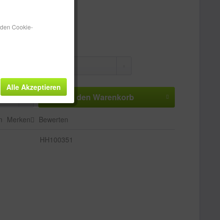
tenfreie Lieferung!
 ca. 3-5 Werktage
n den Cookie-
Alle Akzeptieren
In den
Warenkorb
n
Merken
Bewerten
HH100351