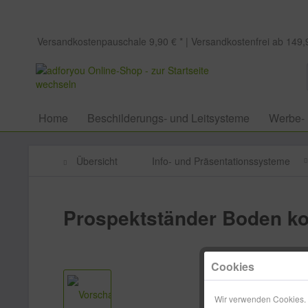
Versandkostenpauschale 9,90 € * | Versandkostenfrei ab 149,9
Home
Beschilderungs- und Leitsysteme
Werbe-
Übersicht
Info- und Präsentationssysteme
Prospektständer Boden ko
Cookies
Wir verwenden Cookies. E