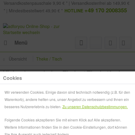
Versandkostenpauschale 9,90 € * | Versandkostenfrei ab 149,90 €
+49 170 2008355
* | Mindestbestellwert 49,90 € *
HOTLINE
Menü
Übersicht
Theke / Tisch
Visitenkartenhalter Theke / Tisch 4fach
Cookies
hintereinander
Wir verwenden Cookies. Einige davon sind technisch notwendig (z.B. für den
Warenkorb), andere helfen uns, unser Angebot zu verbessern und Ihnen ein
besseres Nutzererlebnis zu bieten.
Zu unseren Datenschutzbestimmungen.
Folgende Cookies akzeptieren Sie mit einem Klick auf Alle akzeptieren.
Weitere Informationen finden Sie in den Cookie-Einstellungen, dort können
Sie Ihre Auswahl auch jederzeit ändern.