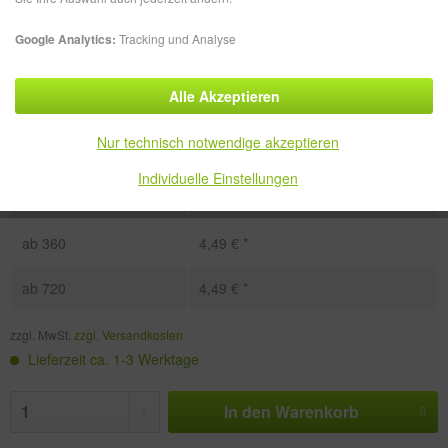
Google Analytics:
Tracking und Analyse
Alle Akzeptieren
Menge
Stückpreis
Nur technisch notwendige akzeptieren
bis
71
6,49 € *
Individuelle Einstellungen
ab
72
4,49 € *
ab
360
4,49 € *
ab
720
4,49 € *
zzgl. MwSt.
zzgl. Versandkosten
Lieferzeit ca. 1-3 Werktage
In den
Warenkorb