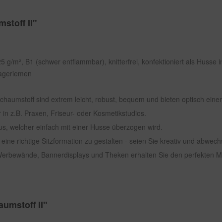
stoff II"
5 g/m², B1 (schwer entflammbar), knitterfrei, konfektioniert als Husse i
rageriemen
haumstoff sind extrem leicht, robust, bequem und bieten optisch eine
in z.B. Praxen, Friseur- oder Kosmetikstudios.
, welcher einfach mit einer Husse überzogen wird.
ine richtige Sitzformation zu gestalten - seien Sie kreativ und abwech
 Werbewände, Bannerdisplays und Theken erhalten Sie den perfekten 
umstoff II"