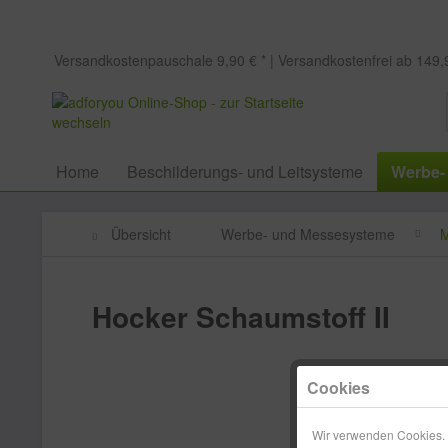
Versandkostenpauschale 9,90 € * | Versandkostenfrei ab 149,9
Home
Beschilderungs- und Leitsysteme
Werbe-
Übersicht
Werbe- und Messesysteme
M
Hocker Schaumstoff II
Cookies
Wir verwenden Cookies. E