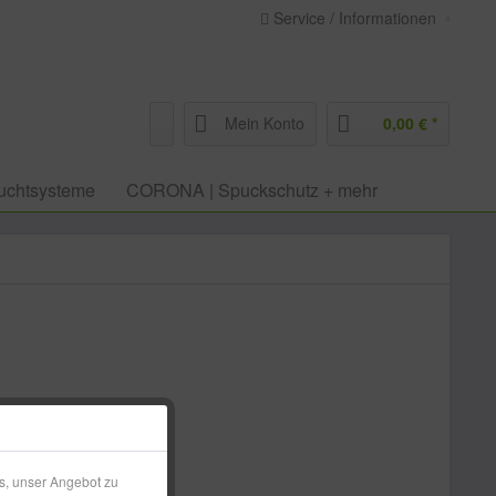
Service / Informationen
Mein Konto
0,00 € *
uchtsysteme
CORONA | Spuckschutz + mehr
 € *
l. Versandkosten
s, unser Angebot zu