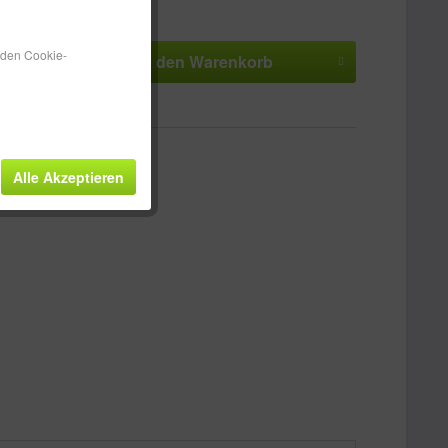
 ca. 5-10 Werktage
n den Cookie-
In den
Warenkorb
n
Merken
Bewerten
HH100634
Alle Akzeptieren