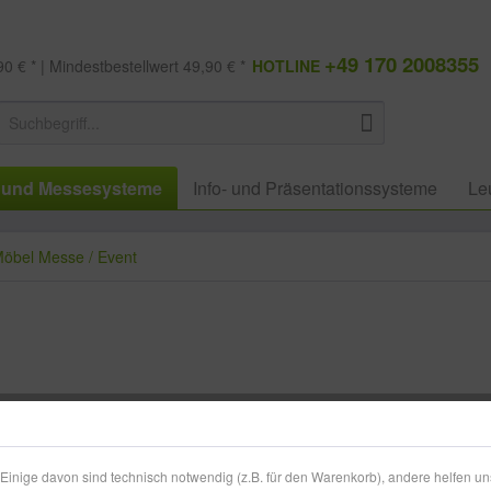
+49 170 2008355
0 € * | Mindestbestellwert 49,90 € *
HOTLINE
 und Messesysteme
Info- und Präsentationssysteme
Le
öbel Messe / Event
190,49
zzgl. MwSt.
zzg
inige davon sind technisch notwendig (z.B. für den Warenkorb), andere helfen un