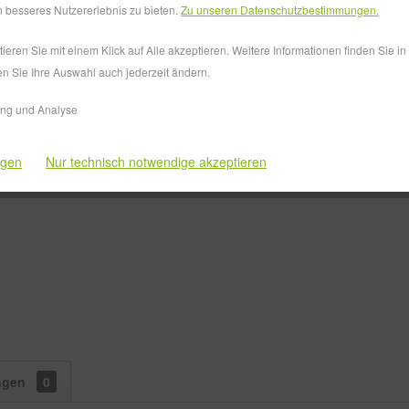
Lieferzeit
 besseres Nutzererlebnis zu bieten.
Zu unseren Datenschutzbestimmungen.
eren Sie mit einem Klick auf Alle akzeptieren. Weitere Informationen finden Sie i
en Sie Ihre Auswahl auch jederzeit ändern.
Vergleiche
ing und Analyse
Artikel-Nr.:
ngen
Nur technisch notwendige akzeptieren
ngen
0