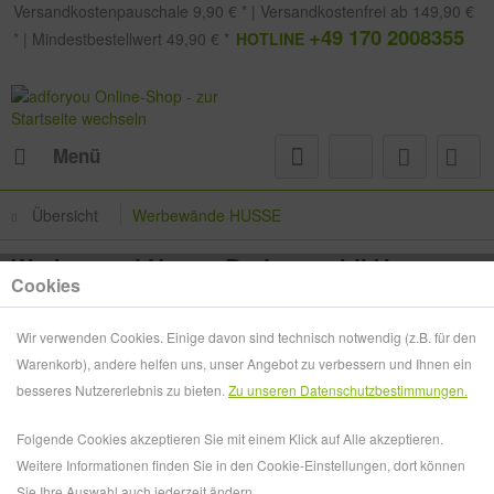
Versandkostenpauschale 9,90 € * | Versandkostenfrei ab 149,90 €
+49 170 2008355
* | Mindestbestellwert 49,90 € *
HOTLINE
Menü
Übersicht
Werbewände HUSSE
Werbewand Husse Boden mobil V
Cookies
Wir verwenden Cookies. Einige davon sind technisch notwendig (z.B. für den
Warenkorb), andere helfen uns, unser Angebot zu verbessern und Ihnen ein
besseres Nutzererlebnis zu bieten.
Zu unseren Datenschutzbestimmungen.
Folgende Cookies akzeptieren Sie mit einem Klick auf Alle akzeptieren.
Weitere Informationen finden Sie in den Cookie-Einstellungen, dort können
Sie Ihre Auswahl auch jederzeit ändern.