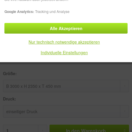
Google Analytics:
Tracking und Analyse
Alle Akzeptieren
1.014,49 € *
zzgl. MwSt.
zzgl. Versandkosten
Nur technisch notwendige akzeptieren
Versandkostenfreie Lieferung!
Individuelle Einstellungen
Lieferzeit ca. 5-10 Werktage
Größe:
Druck:
In den
Warenkorb