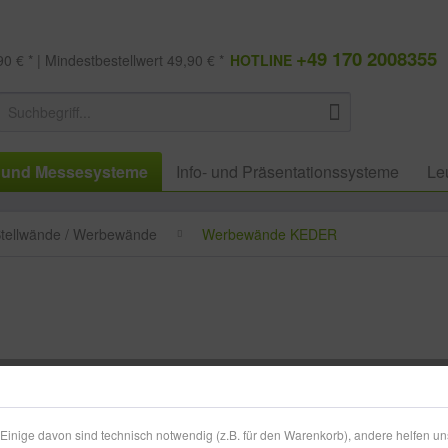
+49 170 2008355
0 € * | Mindestbestellwert 49,90 € *
HOTLINE
 und Messesysteme
Info- und Präsentationssysteme
Le
tellwände / Werbewände
Werbewände KEDER
494,49
zzgl. MwSt.
zzg
inige davon sind technisch notwendig (z.B. für den Warenkorb), andere helfen un