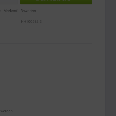
n
Merken
Bewerten
HH100592.2
 werden.