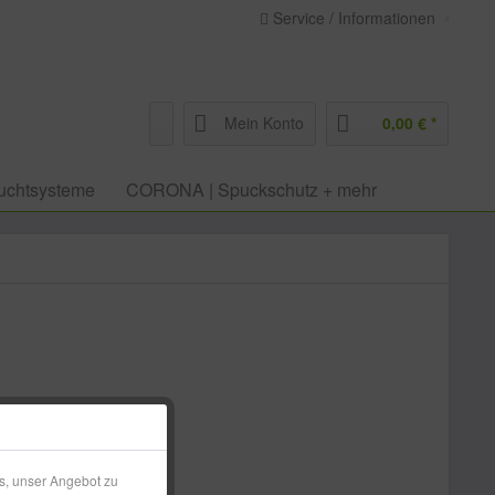
Service / Informationen
Mein Konto
0,00 € *
uchtsysteme
CORONA | Spuckschutz + mehr
 € *
l. Versandkosten
s, unser Angebot zu