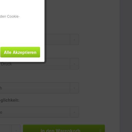
tenfreie Lieferung!
 ca. 5-10 Werktage
n den Cookie-
Alle Akzeptieren
glichkeit:
In den
Warenkorb