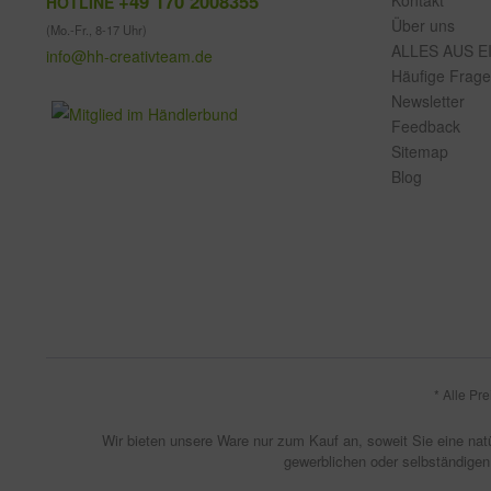
+49 170 2008355
Kontakt
HOTLINE
Über uns
(Mo.-Fr., 8-17 Uhr)
ALLES AUS E
info@hh-creativteam.de
Häufige Frag
Newsletter
Feedback
Sitemap
Blog
* Alle Pr
Wir bieten unsere Ware nur zum Kauf an, soweit Sie eine natü
gewerblichen oder selbständigen