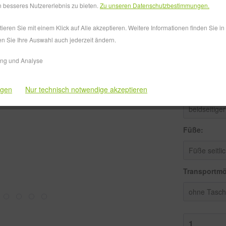
Versandkos
 besseres Nutzererlebnis zu bieten.
Zu unseren Datenschutzbestimmungen.
Lieferzeit
eren Sie mit einem Klick auf Alle akzeptieren. Weitere Informationen finden Sie i
en Sie Ihre Auswahl auch jederzeit ändern.
Größe:
ing und Analyse
Druck:
ngen
Nur technisch notwendige akzeptieren
Füße:
Transportmö