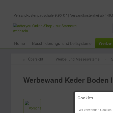
Versandkostenpauschale 9,90 € * | Versandkostenfrei ab 149,9
Home
Beschilderungs- und Leitsysteme
Werbe-
Übersicht
Werbe- und Messesysteme
S
Werbewand Keder Boden I
Cookies
Wir verwenden Cookies. E