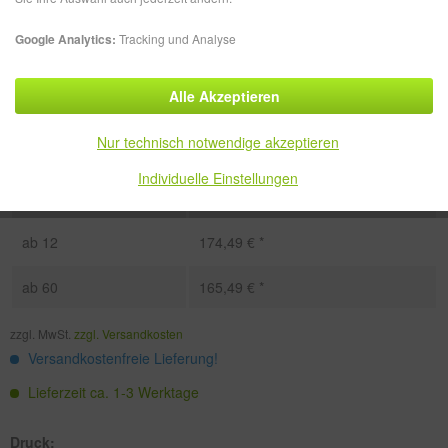
Google Analytics:
Tracking und Analyse
Alle Akzeptieren
Menge
Stückpreis
Nur technisch notwendige akzeptieren
bis
5
194,49 € *
Individuelle Einstellungen
ab
6
185,49 € *
ab
12
174,49 € *
ab
60
165,49 € *
zzgl. MwSt.
zzgl. Versandkosten
Versandkostenfreie Lieferung!
Lieferzeit ca. 1-3 Werktage
Druck: