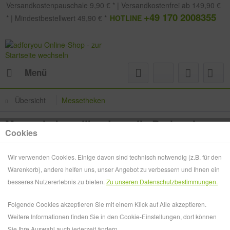
Versandkostenpauschale 9,90 € * | Versandkostenfrei ab 149,90 €
+49 170 2008355
* | Mindestbestellwert 49,90 € *
HOTLINE
Menü
Übersicht
Messetheken
Messetheke rollbar Lamelle Budget I
Cookies
Wir verwenden Cookies. Einige davon sind technisch notwendig (z.B. für den
Warenkorb), andere helfen uns, unser Angebot zu verbessern und Ihnen ein
besseres Nutzererlebnis zu bieten.
Zu unseren Datenschutzbestimmungen.
Folgende Cookies akzeptieren Sie mit einem Klick auf Alle akzeptieren.
Weitere Informationen finden Sie in den Cookie-Einstellungen, dort können
Sie Ihre Auswahl auch jederzeit ändern.