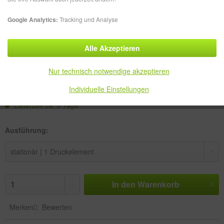
Google Analytics:
Tracking und Analyse
Alle Akzeptieren
1.139,49 € *
Nur technisch notwendige akzeptieren
zzgl. MwSt.
zzgl. Versandkosten
Versandkostenfreie Lieferung!
Individuelle Einstellungen
Lieferzeit ca. 5 Tage
Ausführung:
In den
Warenkorb
Merken
Bewerten