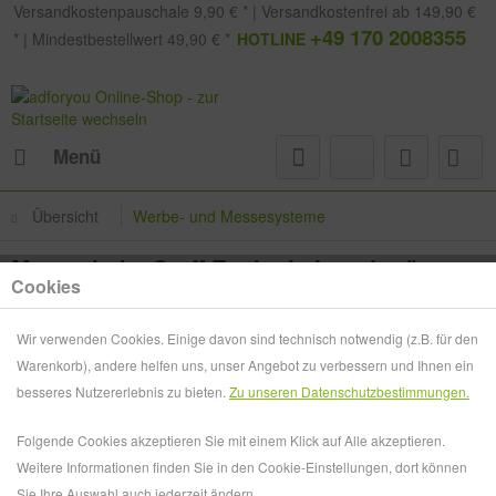
Versandkostenpauschale 9,90 € * | Versandkostenfrei ab 149,90 €
+49 170 2008355
* | Mindestbestellwert 49,90 € *
HOTLINE
Menü
Übersicht
Werbe- und Messesysteme
Messetheke Stoff Exclusiv I stationär +
Cookies
mobil
Wir verwenden Cookies. Einige davon sind technisch notwendig (z.B. für den
Warenkorb), andere helfen uns, unser Angebot zu verbessern und Ihnen ein
besseres Nutzererlebnis zu bieten.
Zu unseren Datenschutzbestimmungen.
Folgende Cookies akzeptieren Sie mit einem Klick auf Alle akzeptieren.
Weitere Informationen finden Sie in den Cookie-Einstellungen, dort können
Sie Ihre Auswahl auch jederzeit ändern.