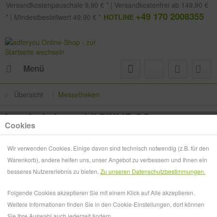
Versandkostenpauschale 9,90 € * | Versandkostenfrei ab 149,90 €
+49 170 2008355
* | Mindestbestellwert 49,90 € *
HOTLINE
Menü
Übersicht
Messetheken
Leuchttheke mobil PIXLIP GO
Cookies
Wir verwenden Cookies. Einige davon sind technisch notwendig (z.B. für den
Warenkorb), andere helfen uns, unser Angebot zu verbessern und Ihnen ein
besseres Nutzererlebnis zu bieten.
Zu unseren Datenschutzbestimmungen.
Folgende Cookies akzeptieren Sie mit einem Klick auf Alle akzeptieren.
Weitere Informationen finden Sie in den Cookie-Einstellungen, dort können
Sie Ihre Auswahl auch jederzeit ändern.