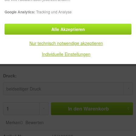
Google Analytics:
Tracking und Analyse
Alle Akzeptieren
520,49 € *
zzgl. MwSt.
zzgl. Versandkosten
Nur technisch notwendige akzeptieren
Versandkostenfreie Lieferung!
Individuelle Einstellungen
Lieferzeit ca. 5-10 Werktage
Druck:
In den
Warenkorb
Merken
Bewerten