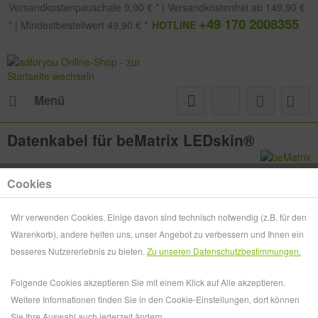
Versandkostenpauschale 9,90 € * | Versandkostenfrei ab 149,90 €
+49 170 2008355
* | Mindestbestellwert 49,90 € *
HOTLINE
Menü
Datenkabel für beMatrix LEDskin®
Cookies
Wir verwenden Cookies. Einige davon sind technisch notwendig (z.B. für den
Warenkorb), andere helfen uns, unser Angebot zu verbessern und Ihnen ein
besseres Nutzererlebnis zu bieten.
Zu unseren Datenschutzbestimmungen.
Folgende Cookies akzeptieren Sie mit einem Klick auf Alle akzeptieren.
Weitere Informationen finden Sie in den Cookie-Einstellungen, dort können
Sie Ihre Auswahl auch jederzeit ändern.