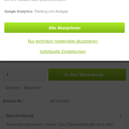
26,49 € *
Google Analytics:
Tracking und Analyse
zzgl. MwSt.
zzgl. Versandkosten
Alle Akzeptieren
Lieferzeit ca. 8-10 Werktage
Nur technisch notwendige akzeptieren
Größe:
Individuelle Einstellungen
In den
Warenkorb
Merken
Bewerten
Artikel-Nr.:
HH100482
Beschreibung
Anwendungsbereich: Indoor Das Datenkabel gibt es in den