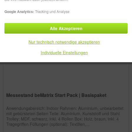
Filtern
Google Analytics:
Tracking und Analyse
Alle Akzeptieren
Nur technisch notwendige akzeptieren
Individuelle Einstellungen
Messestand beMatrix Start Pack | Basispaket
Anwendungsbereich: Indoor Rahmen: Aluminium, unbearbeitet
mit gebürsteten Seiten Teile: Aluminium, Kunststoff und Stahl
Trolley: MDF, schwarz, inkl. 4 Rollen Box: Holz, braun, inkl. 4
Tragegriffen Füllungen (optional): Textilien,...