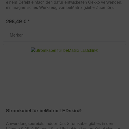
einem Defekt einfach den dafür entwickelten Gekko verwenden,
ein magnetisches Werkzeug von beMatrix (siehe Zubehör).
Das...
298,49 € *
Merken
Stromkabel für beMatrix LEDskin®
Anwendungsbereich: Indoor Das Stromkabel gibt es in den
Längen 0,28, 0,80 und 10 m. Die beiden kurzen Kabel sind zur